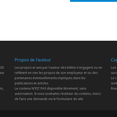
Propos de l’auteur
Co
 3D
Les propos et avis par l'auteur des billets n'engagent ou ne
Les 
 sur
reflètent en rien les propos de son employeur et ou des
soci
partenaires éventuellements impliqués dans les
Le c
publications et articles.
son
to,
Le contenu N'EST PAS disponible librement, sans
Rous
autorisation. Si vous souhaitez réutiliser du contenu, merci
de faire une demande via le formulaire du site.