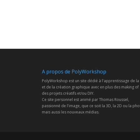
A propos de PolyWorkshop
PolyWorkshop est un site dédié à l'apprentissage de la
et de la création graphique avec en plus des making of
des projets créatifs et/ou DIY.
Ce site personnel est animé par Thomas Roussel,
passionné de l'image, que ce soit la 3D, la 2D ou la pho
mais aussi les nouveaux médias.