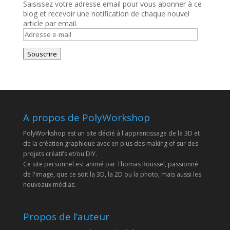
Saisissez votre adresse email pour vous abonner à ce
blog et recevoir une notification de chaque nouvel
article par email.
Adresse
e-
mail
Souscrire
A propos de PolyWorkshop
PolyWorkshop est un site dédié à l'apprentissage de la 3D et
de la création graphique avec en plus des making of sur des
projets créatifs et/ou DIY.
Ce site personnel est animé par Thomas Roussel, passionné
de l'image, que ce soit la 3D, la 2D ou la photo, mais aussi les
nouveaux médias.
Propos de l’auteur