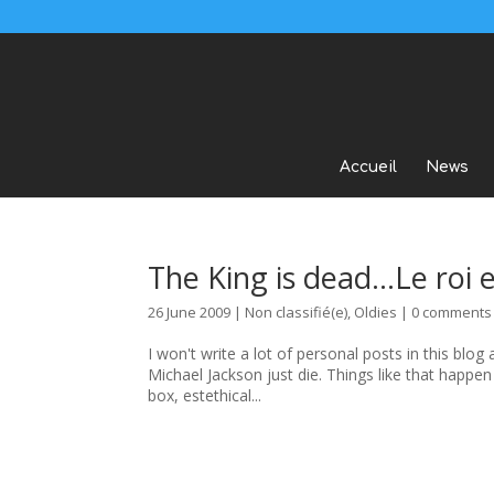
Accueil
News
The King is dead…
Le roi 
26 June 2009
|
Non classifié(e)
,
Oldies
|
0 comments
I won't write a lot of personal posts in this blog
Michael Jackson just die. Things like that happen
box, estethical...