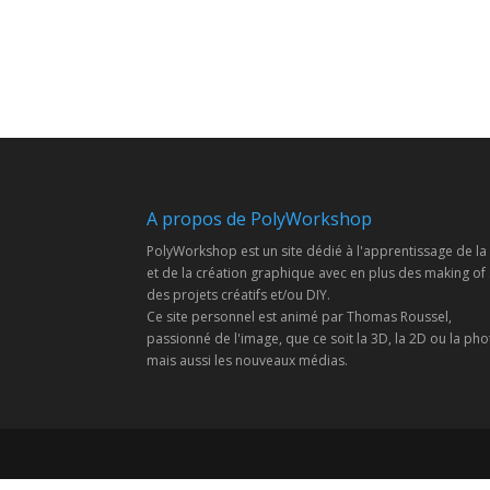
A propos de PolyWorkshop
PolyWorkshop est un site dédié à l'apprentissage de la
et de la création graphique avec en plus des making of
des projets créatifs et/ou DIY.
Ce site personnel est animé par Thomas Roussel,
passionné de l'image, que ce soit la 3D, la 2D ou la pho
mais aussi les nouveaux médias.