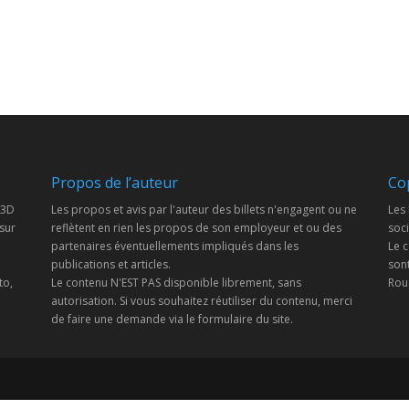
Propos de l’auteur
Co
 3D
Les propos et avis par l'auteur des billets n'engagent ou ne
Les 
 sur
reflètent en rien les propos de son employeur et ou des
soci
partenaires éventuellements impliqués dans les
Le c
publications et articles.
son
to,
Le contenu N'EST PAS disponible librement, sans
Rous
autorisation. Si vous souhaitez réutiliser du contenu, merci
de faire une demande via le formulaire du site.