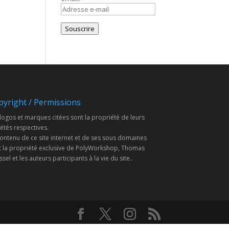
Adresse
e-
mail
Souscrire
pyright / Permissions
logos et marques citées sont la propriété de leurs
étés respectives.
ontenu de ce site internet et de ses sous domaines
t la propriété exclusive de PolyWorkshop, Thomas
sel et les auteurs participants à la vie du site..