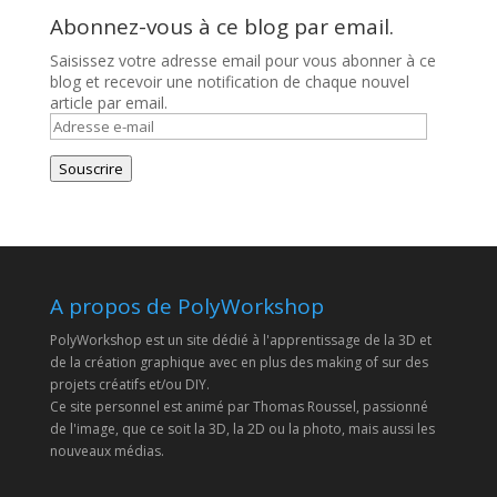
Abonnez-vous à ce blog par email.
Saisissez votre adresse email pour vous abonner à ce
blog et recevoir une notification de chaque nouvel
article par email.
Adresse
e-
mail
Souscrire
A propos de PolyWorkshop
PolyWorkshop est un site dédié à l'apprentissage de la 3D et
de la création graphique avec en plus des making of sur des
projets créatifs et/ou DIY.
Ce site personnel est animé par Thomas Roussel, passionné
de l'image, que ce soit la 3D, la 2D ou la photo, mais aussi les
nouveaux médias.